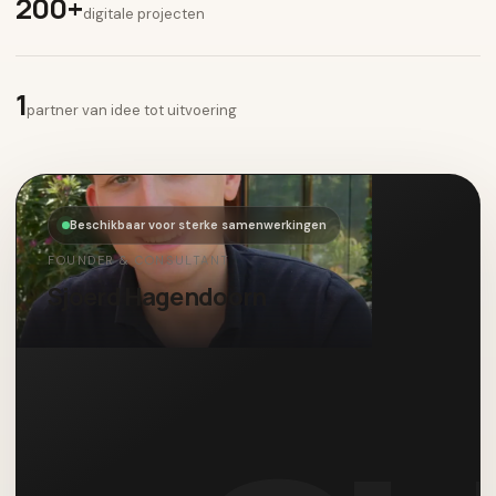
200+
digitale projecten
1
partner van idee tot uitvoering
Beschikbaar voor sterke samenwerkingen
FOUNDER & CONSULTANT
Sjoerd Hagendoorn