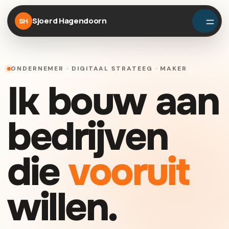
Sjoerd Hagendoorn
SH
ONDERNEMER · DIGITAAL STRATEEG · MAKER
Ik bouw aan
bedrijven
die
vooruit
willen.