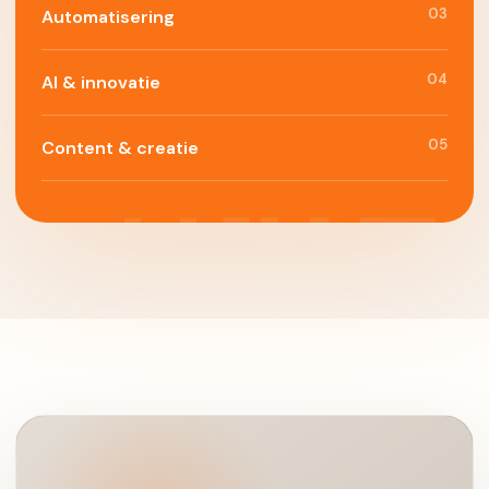
03
Automatisering
04
AI & innovatie
05
Content & creatie