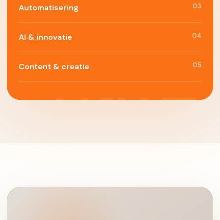
03
Automatisering
04
AI & innovatie
05
Content & creatie