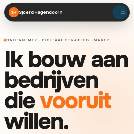
Sjoerd Hagendoorn
SH
ONDERNEMER · DIGITAAL STRATEEG · MAKER
Ik bouw aan
bedrijven
die
vooruit
willen.