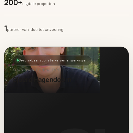
200+
digitale projecten
1
partner van idee tot uitvoering
Beschikbaar voor sterke samenwerkingen
FOUNDER & CONSULTANT
Sjoerd Hagendoorn