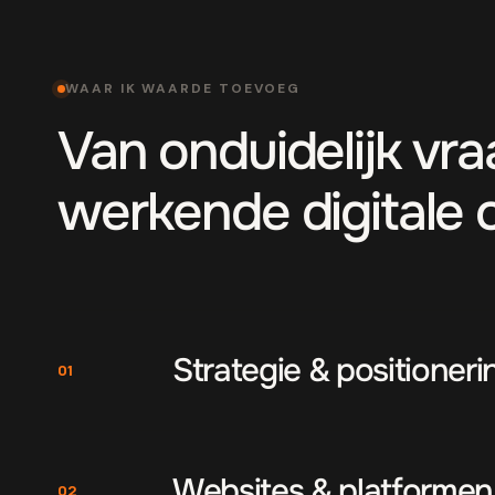
WAAR IK WAARDE TOEVOEG
Van onduidelijk vr
werkende digitale 
Strategie & positioneri
01
Websites & platformen
02