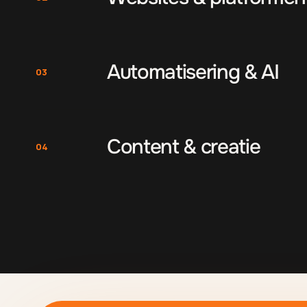
Automatisering & AI
03
Content & creatie
04