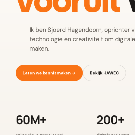
vooruit
w
Ik ben Sjoerd Hagendoorn, oprichter 
technologie en creativiteit om digital
maken.
Laten we kennismaken
Bekijk HAWEC
60M+
200+