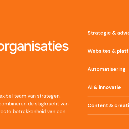
Strategie & advi
rganisaties
Websites & plat
Automatisering
AI & innovatie
xibel team van strategen,
 combineren de slagkracht van
Content & creat
recte betrokkenheid van een