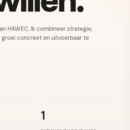
illen.
van HAWEC. Ik combineer strategie,
e groei concreet en uitvoerbaar te
1