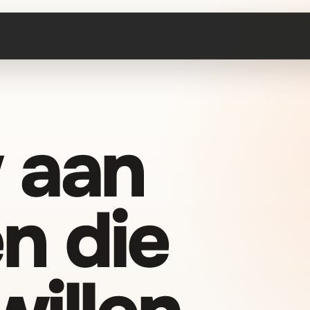
 aan
n die