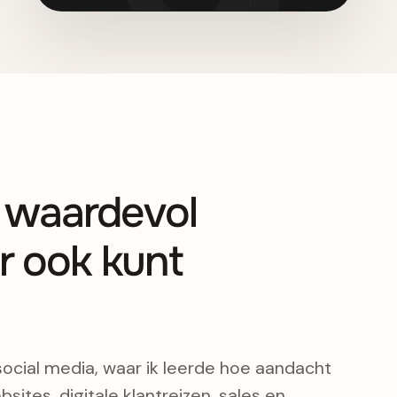
s waardevol
r ook kunt
social media, waar ik leerde hoe aandacht
bsites, digitale klantreizen, sales en