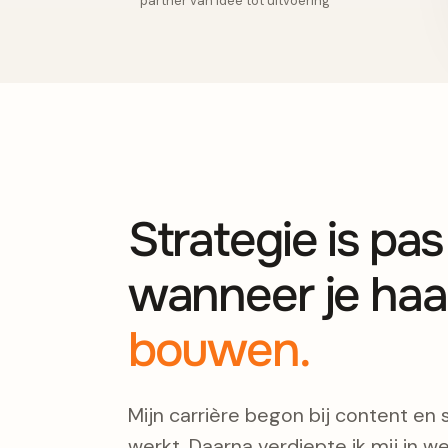
partner van idee tot uitvoering
Strategie is pa
wanneer je haa
bouwen.
Mijn carrière begon bij content en 
werkt. Daarna verdiepte ik mij in we