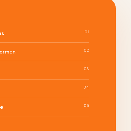
01
es
02
formen
03
04
05
ie