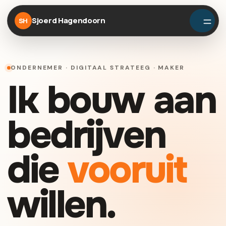
Sjoerd Hagendoorn
SH
ONDERNEMER · DIGITAAL STRATEEG · MAKER
Ik bouw aan
bedrijven
die
vooruit
willen.