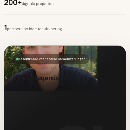
200+
digitale projecten
1
partner van idee tot uitvoering
Beschikbaar voor sterke samenwerkingen
FOUNDER & CONSULTANT
Sjoerd Hagendoorn