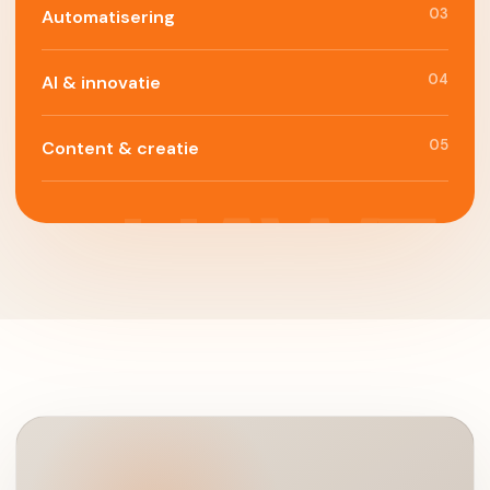
03
Automatisering
04
AI & innovatie
05
Content & creatie