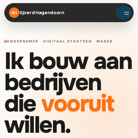
Sjoerd Hagendoorn
SH
ONDERNEMER · DIGITAAL STRATEEG · MAKER
Ik bouw aan
bedrijven
die
vooruit
willen.