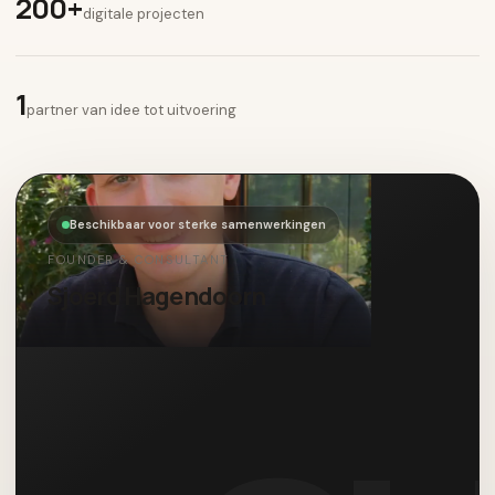
200+
digitale projecten
1
partner van idee tot uitvoering
Beschikbaar voor sterke samenwerkingen
FOUNDER & CONSULTANT
Sjoerd Hagendoorn