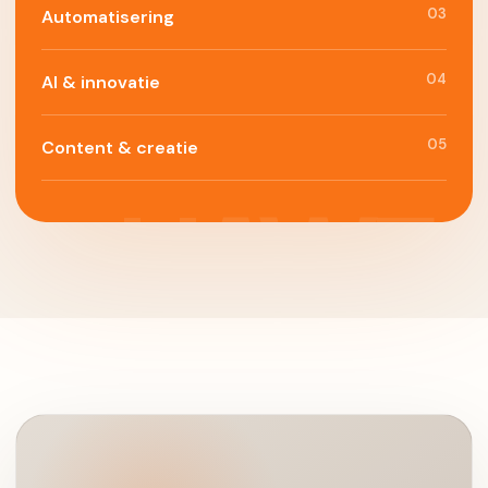
03
Automatisering
04
AI & innovatie
05
Content & creatie